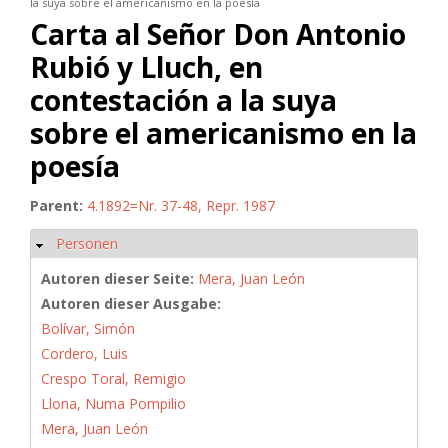
la suya sobre el americanismo en la poesía
Carta al Señor Don Antonio
Rubió y Lluch, en
contestación a la suya
sobre el americanismo en la
poesía
Parent:
4.1892=Nr. 37-48, Repr. 1987
Personen
Ausblenden
Autoren dieser Seite:
Mera, Juan León
Autoren dieser Ausgabe:
Bolívar, Simón
Cordero, Luis
Crespo Toral, Remigio
Llona, Numa Pompilio
Mera, Juan León