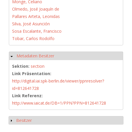
Monge, Celiano
Olmedo, José Joaquín de
Pallares Arteta, Leonidas
Silva, José Asunción
Sosa Escalante, Francisco
Tobar, Carlos Rodolfo
Metadaten Besitzer
Ausblenden
Sektion:
section
Link Präsentation:
http://digital.iai.spk-berlin.de/viewer/ppnresolver?
id=812641728
Link Referenz:
http://www.iaicat.de/DB=1/PPN?PPN=812641728
Besitzer
Anzeigen