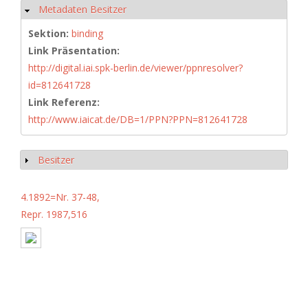
Metadaten Besitzer
Ausblenden
Sektion:
binding
Link Präsentation:
http://digital.iai.spk-berlin.de/viewer/ppnresolver?
id=812641728
Link Referenz:
http://www.iaicat.de/DB=1/PPN?PPN=812641728
Besitzer
Anzeigen
4.1892=Nr. 37-48,
Repr. 1987,516