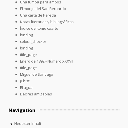
Una tumba para ambos
El monje del San Bernardo
Una carta de Pereda
Notas literarias y bibliográficas
Índice del tomo cuarto
binding
colour_checker
binding
title_page
Enero de 1892 - Número XXXVII
title_page
Miguel de Santiago
¡Chist!
El agua
Decires amigables
Navigation
Neuester Inhalt