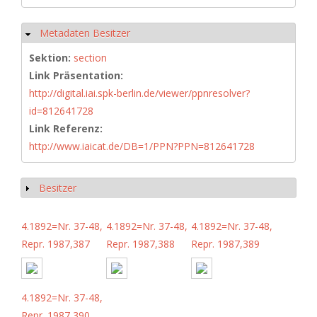
Metadaten Besitzer
Ausblenden
Sektion:
section
Link Präsentation:
http://digital.iai.spk-berlin.de/viewer/ppnresolver?
id=812641728
Link Referenz:
http://www.iaicat.de/DB=1/PPN?PPN=812641728
Besitzer
Anzeigen
4.1892=Nr. 37-48,
4.1892=Nr. 37-48,
4.1892=Nr. 37-48,
Repr. 1987,387
Repr. 1987,388
Repr. 1987,389
4.1892=Nr. 37-48,
Repr. 1987,390