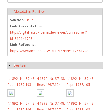
Metadaten Besitzer
Ausblenden
Sektion:
issue
Link Präsentation:
http://digital.iai.spk-berlin.de/viewer/ppnresolver?
id=812641728
Link Referenz:
http://www.iaicat.de/DB=1/PPN?PPN=812641728
Besitzer
Anzeigen
4.1892=Nr. 37-48,
4.1892=Nr. 37-48,
4.1892=Nr. 37-48,
Repr. 1987,103
Repr. 1987,104
Repr. 1987,105
4.1892=Nr. 37-48,
4.1892=Nr. 37-48,
4.1892=Nr. 37-48,
Repr. 1987,106
Repr. 1987,107
Repr. 1987,108