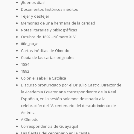
¡Buenos días!
Documentos históricos inéditos
Tejer y destejer
Memorias de una hermana de la caridad
Notas literarias y bibliográficas
Octubre de 1892 - Número XLVI
title_page
Cartas inéditas de Olmedo
Copia de las cartas originales
1884
1892
Colón e Isabel la Católica
Discurso pronunciado por el Dr. Julio Castro, Director de
la Academia Ecuatoriana correspondiente de la Real
Española, en la sesión solemne destinada a la
celebración del IV. centenario del descubrimiento de
América
A Olmedo
Correspondencia de Guayaquil
Las fiestas del centenario en la capital