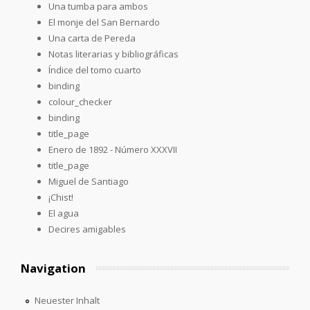
Una tumba para ambos
El monje del San Bernardo
Una carta de Pereda
Notas literarias y bibliográficas
Índice del tomo cuarto
binding
colour_checker
binding
title_page
Enero de 1892 - Número XXXVII
title_page
Miguel de Santiago
¡Chist!
El agua
Decires amigables
Navigation
Neuester Inhalt