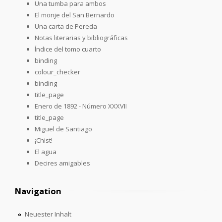
Una tumba para ambos
El monje del San Bernardo
Una carta de Pereda
Notas literarias y bibliográficas
Índice del tomo cuarto
binding
colour_checker
binding
title_page
Enero de 1892 - Número XXXVII
title_page
Miguel de Santiago
¡Chist!
El agua
Decires amigables
Navigation
Neuester Inhalt