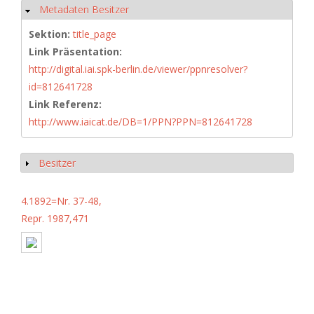
Metadaten Besitzer
Ausblenden
Sektion:
title_page
Link Präsentation:
http://digital.iai.spk-berlin.de/viewer/ppnresolver?
id=812641728
Link Referenz:
http://www.iaicat.de/DB=1/PPN?PPN=812641728
Besitzer
Anzeigen
4.1892=Nr. 37-48,
Repr. 1987,471