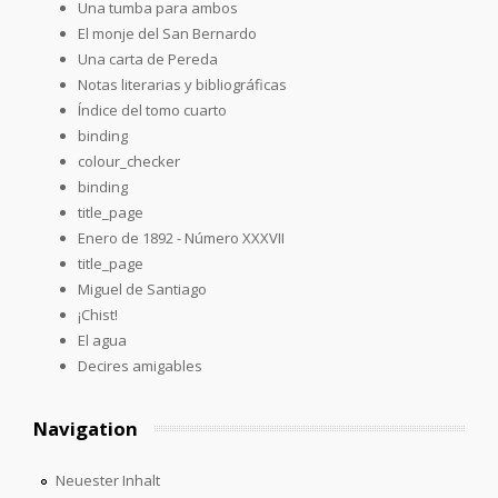
Una tumba para ambos
El monje del San Bernardo
Una carta de Pereda
Notas literarias y bibliográficas
Índice del tomo cuarto
binding
colour_checker
binding
title_page
Enero de 1892 - Número XXXVII
title_page
Miguel de Santiago
¡Chist!
El agua
Decires amigables
Navigation
Neuester Inhalt