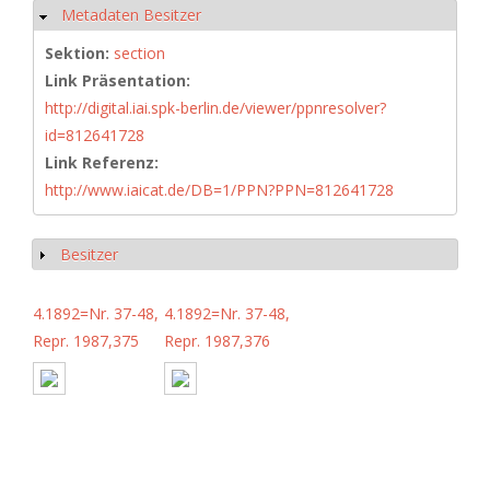
Metadaten Besitzer
Ausblenden
Sektion:
section
Link Präsentation:
http://digital.iai.spk-berlin.de/viewer/ppnresolver?
id=812641728
Link Referenz:
http://www.iaicat.de/DB=1/PPN?PPN=812641728
Besitzer
Anzeigen
4.1892=Nr. 37-48,
4.1892=Nr. 37-48,
Repr. 1987,375
Repr. 1987,376