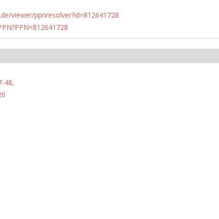
rlin.de/viewer/ppnresolver?id=812641728
1/PPN?PPN=812641728
7-48,
20