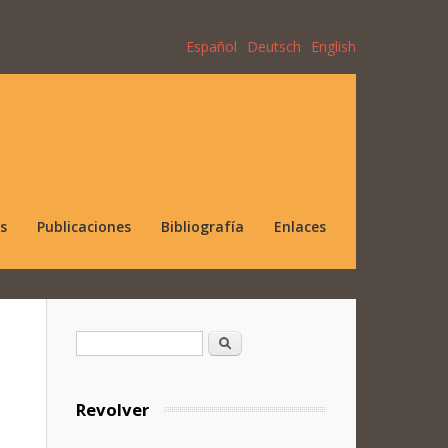
Español
Deutsch
English
s
Publicaciones
Bibliografía
Enlaces
Formulario de búsqueda
Buscar
Revolver