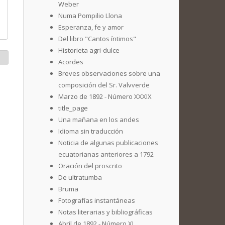
Weber
Numa Pompilio Llona
Esperanza, fe y amor
Del libro "Cantos íntimos"
Historieta agri-dulce
Acordes
Breves observaciones sobre una
composición del Sr. Valvverde
Marzo de 1892 - Número XXXIX
title_page
Una mañana en los andes
Idioma sin traducción
Noticia de algunas publicaciones
ecuatorianas anteriores a 1792
Oración del proscrito
De ultratumba
Bruma
Fotografías instantáneas
Notas literarias y bibliográficas
Abril de 1892 - Número XL