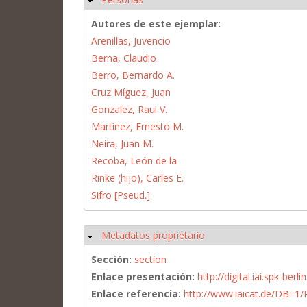
Autores de este ejemplar:
Arenillas, Juvencio
Berna, Claudio
Berro, Bernardo A.
Cruz Míguez, Juan
Gonzalez, Raul V.
Martínez, Ernesto M.
Neira, Juan M.
Recoba, León de la
Rinke (hijo), Carles E.
Sifro [Pseud.]
Metadatos proprietario
Ocultar
Sección:
section
Enlace presentación:
http://digital.iai.spk-be
Enlace referencia:
http://www.iaicat.de/DB=