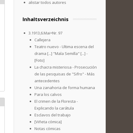
alistar todos autores
Inhaltsverzeichnis
3.1913,6.Mai=Nr. 97
Callejera
Teatro nuevo - Ultima escena del
drama [...] "Mala Semilla" [...] -
[Foto]
La chacra misteriosa - Prosecución
de las pesquisas de "Sifro" - Más
antecedentes
Una zanahoria de forma humana
Para los calvos
El crimen de la Floresta -
Explicando la carátula
Esclavos del trabajo
[Viñeta cómica]
Notas cómicas