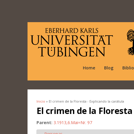
Home
Blog
Bibli
Inicio
» El crimen de la Floresta - Explicando la carátula
Se encuentra usted aquí
El crimen de la Floresta
Parent:
3.1913,6.Mai=Nr. 97
Personas
Ocultar