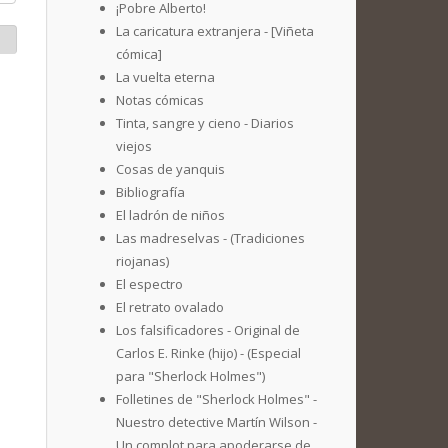
¡Pobre Alberto!
La caricatura extranjera - [Viñeta
cómica]
La vuelta eterna
Notas cómicas
Tinta, sangre y cieno - Diarios
viejos
Cosas de yanquis
Bibliografía
El ladrón de niños
Las madreselvas - (Tradiciones
riojanas)
El espectro
El retrato ovalado
Los falsificadores - Original de
Carlos E. Rinke (hijo) - (Especial
para "Sherlock Holmes")
Folletines de "Sherlock Holmes" -
Nuestro detective Martín Wilson -
Un complot para apoderarse de