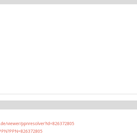
rlin.de/viewer/ppnresolver?id=826372805
1/PPN?PPN=826372805