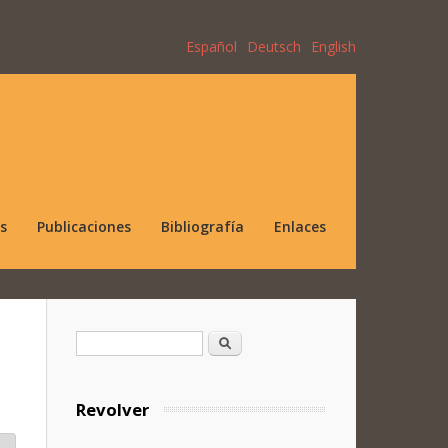
Español
Deutsch
English
s
Publicaciones
Bibliografía
Enlaces
Formulario de búsqueda
Buscar
Revolver