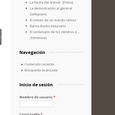
La fiesta del animal - [Fotos]
La demostración al general
Dellepiane
El crimen de un marido celoso
Banco Basko Asturiano
El centenario de los cilindros o ...
chimeneas
Navegación
Contenido reciente
Búsqueda avanzada
Inicio de sesión
Nombre de usuario
*
Contraseña
*