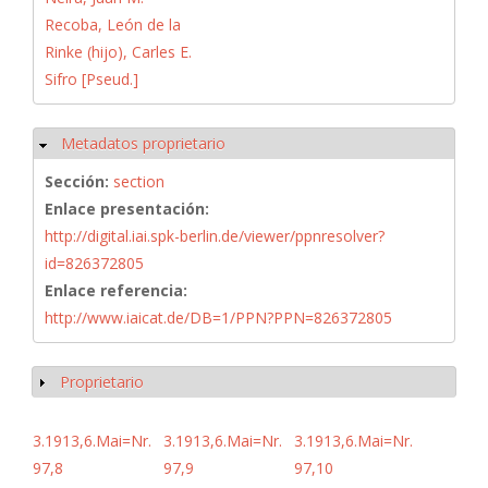
Recoba, León de la
Rinke (hijo), Carles E.
Sifro [Pseud.]
Metadatos proprietario
Ocultar
Sección:
section
Enlace presentación:
http://digital.iai.spk-berlin.de/viewer/ppnresolver?
id=826372805
Enlace referencia:
http://www.iaicat.de/DB=1/PPN?PPN=826372805
Proprietario
Mostrar
3.1913,6.Mai=Nr.
3.1913,6.Mai=Nr.
3.1913,6.Mai=Nr.
97,8
97,9
97,10