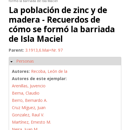
formó la barriada de Isla Maciel
La población de zinc y de
madera - Recuerdos de
cómo se formó la barriada
de Isla Maciel
Parent:
3.1913,6.Mai=Nr. 97
Personas
Ocultar
Autores:
Recoba, León de la
Autores de este ejemplar:
Arenillas, Juvencio
Berna, Claudio
Berro, Bernardo A.
Cruz Míguez, Juan
Gonzalez, Raul V.
Martínez, Ernesto M.
Neira, Juan M.