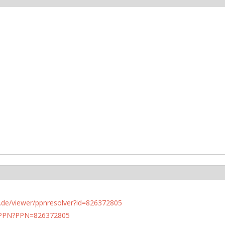
rlin.de/viewer/ppnresolver?id=826372805
1/PPN?PPN=826372805