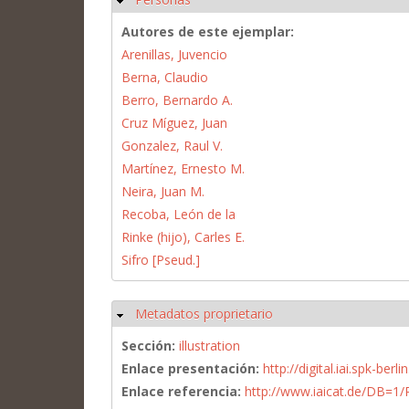
Autores de este ejemplar:
Arenillas, Juvencio
Berna, Claudio
Berro, Bernardo A.
Cruz Míguez, Juan
Gonzalez, Raul V.
Martínez, Ernesto M.
Neira, Juan M.
Recoba, León de la
Rinke (hijo), Carles E.
Sifro [Pseud.]
Metadatos proprietario
Ocultar
Sección:
illustration
Enlace presentación:
http://digital.iai.spk-be
Enlace referencia:
http://www.iaicat.de/DB=