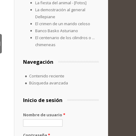
La fiesta del animal - [Fotos]
La demostración al general
Dellepiane
El crimen de un marido celoso
Banco Basko Asturiano
El centenario de los cilindros o ...
chimeneas
Navegación
Contenido reciente
Búsqueda avanzada
Inicio de sesión
Nombre de usuario
*
Contraseña
*