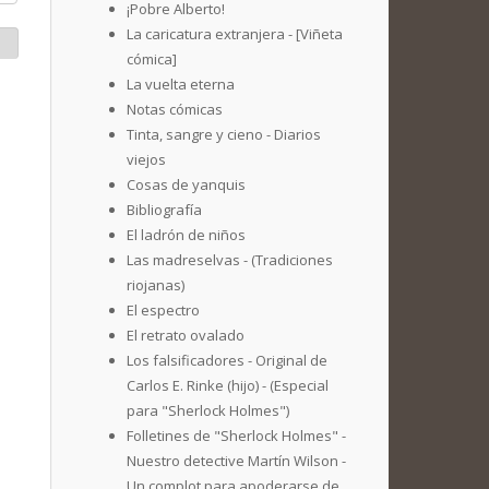
¡Pobre Alberto!
La caricatura extranjera - [Viñeta
cómica]
La vuelta eterna
Notas cómicas
Tinta, sangre y cieno - Diarios
viejos
Cosas de yanquis
Bibliografía
El ladrón de niños
Las madreselvas - (Tradiciones
riojanas)
El espectro
El retrato ovalado
Los falsificadores - Original de
Carlos E. Rinke (hijo) - (Especial
para "Sherlock Holmes")
Folletines de "Sherlock Holmes" -
Nuestro detective Martín Wilson -
Un complot para apoderarse de