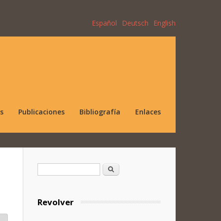
Español
Deutsch
English
s
Publicaciones
Bibliografía
Enlaces
Formulario de búsqueda
Buscar
Revolver