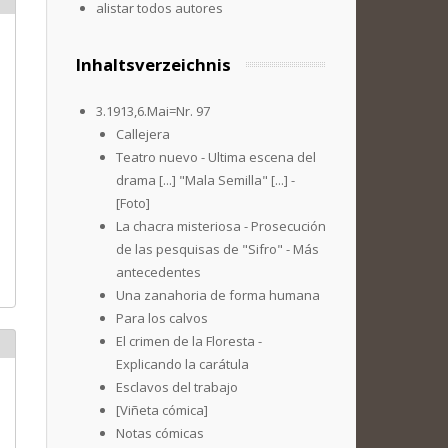
alistar todos autores
Inhaltsverzeichnis
3.1913,6.Mai=Nr. 97
Callejera
Teatro nuevo - Ultima escena del
drama [...] "Mala Semilla" [...] -
[Foto]
La chacra misteriosa - Prosecución
de las pesquisas de "Sifro" - Más
antecedentes
Una zanahoria de forma humana
Para los calvos
El crimen de la Floresta -
Explicando la carátula
Esclavos del trabajo
[Viñeta cómica]
Notas cómicas