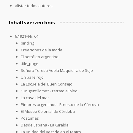
alistar todos autores
Inhaltsverzeichnis
6.1921=Nr. 64
binding
Creaciones de la moda
El petróleo argentino
title_page
Señora Teresa Adela Maquieira de Sojo
Un baile rojo
La Escuela del Buen Consejo
"Un gentillome" - retrato al óleo
La casa del mar
Pintores argentinos - Ernesto de la Cárcova
El Museo Colonial de Córdoba
Postúmas
Desde España - La Giralda
La unidad del vestido en el teatro