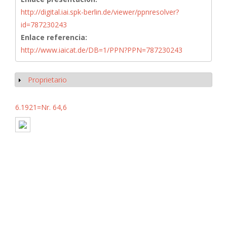
http://digital.iai.spk-berlin.de/viewer/ppnresolver?
id=787230243
Enlace referencia:
http://www.iaicat.de/DB=1/PPN?PPN=787230243
Proprietario
Mostrar
6.1921=Nr. 64,6