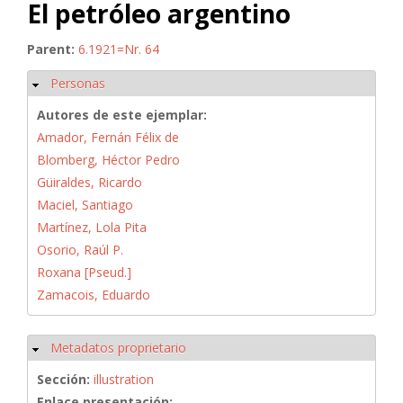
El petróleo argentino
Parent:
6.1921=Nr. 64
Personas
Ocultar
Autores de este ejemplar:
Amador, Fernán Félix de
Blomberg, Héctor Pedro
Güiraldes, Ricardo
Maciel, Santiago
Martínez, Lola Pita
Osorio, Raúl P.
Roxana [Pseud.]
Zamacois, Eduardo
Metadatos proprietario
Ocultar
Sección:
illustration
Enlace presentación: