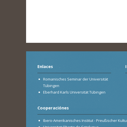
Enlaces
Romanisches Seminar der Universität
Tübingen
Eberhard Karls Universität Tübingen
Cooperaciónes
Ibero-Amerikanisches Institut - Preußischer Kultur
Universitat Oberta de Catalunya