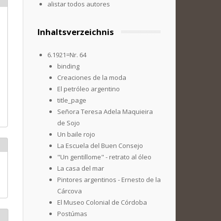
alistar todos autores
Inhaltsverzeichnis
6.1921=Nr. 64
binding
Creaciones de la moda
El petróleo argentino
title_page
Señora Teresa Adela Maquieira
de Sojo
Un baile rojo
La Escuela del Buen Consejo
"Un gentillome" - retrato al óleo
La casa del mar
Pintores argentinos - Ernesto de la
Cárcova
El Museo Colonial de Córdoba
Postúmas