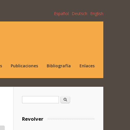
Español
Deutsch
English
s
Publicaciones
Bibliografía
Enlaces
Formulario de búsqueda
Buscar
Revolver