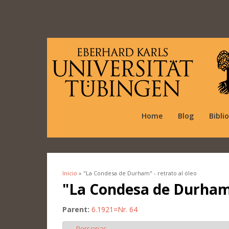
Home
Blog
Bibli
Inicio
» "La Condesa de Durham" - retrato al óleo
Se encuentra usted aquí
"La Condesa de Durham"
Parent:
6.1921=Nr. 64
Personas
Ocultar