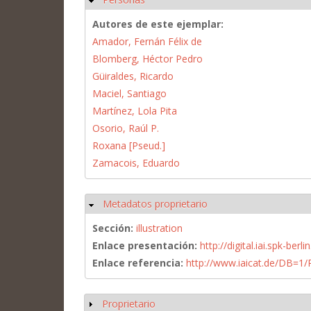
Autores de este ejemplar:
Amador, Fernán Félix de
Blomberg, Héctor Pedro
Güiraldes, Ricardo
Maciel, Santiago
Martínez, Lola Pita
Osorio, Raúl P.
Roxana [Pseud.]
Zamacois, Eduardo
Metadatos proprietario
Ocultar
Sección:
illustration
Enlace presentación:
http://digital.iai.spk-be
Enlace referencia:
http://www.iaicat.de/DB=
Proprietario
Mostrar