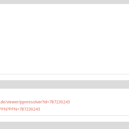
rlin.de/viewer/ppnresolver?id=787230243
1/PPN?PPN=787230243