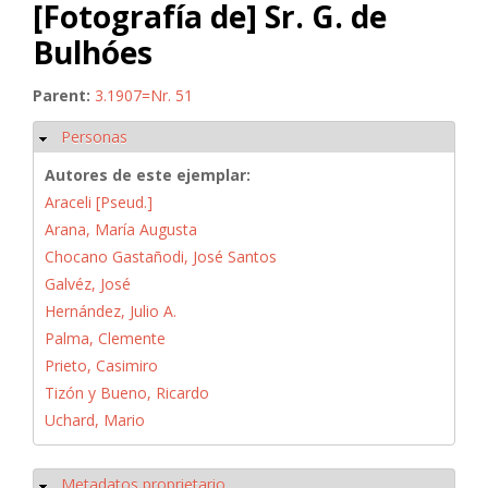
[Fotografía de] Sr. G. de
Bulhóes
Parent:
3.1907=Nr. 51
Personas
Ocultar
Autores de este ejemplar:
Araceli [Pseud.]
Arana, María Augusta
Chocano Gastañodi, José Santos
Galvéz, José
Hernández, Julio A.
Palma, Clemente
Prieto, Casimiro
Tizón y Bueno, Ricardo
Uchard, Mario
Metadatos proprietario
Ocultar