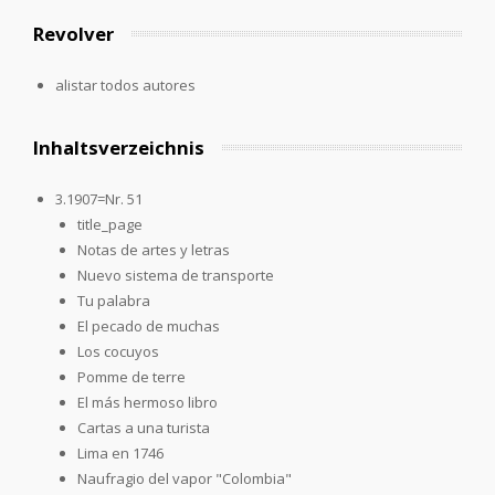
Revolver
alistar todos autores
Inhaltsverzeichnis
3.1907=Nr. 51
title_page
Notas de artes y letras
Nuevo sistema de transporte
Tu palabra
El pecado de muchas
Los cocuyos
Pomme de terre
El más hermoso libro
Cartas a una turista
Lima en 1746
Naufragio del vapor "Colombia"