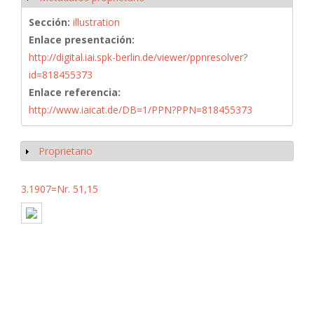
Sección:
illustration
Enlace presentación:
http://digital.iai.spk-berlin.de/viewer/ppnresolver?
id=818455373
Enlace referencia:
http://www.iaicat.de/DB=1/PPN?PPN=818455373
Proprietario
Mostrar
3.1907=Nr. 51,15