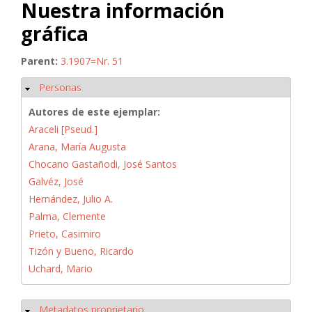
Nuestra información
gráfica
Parent:
3.1907=Nr. 51
Personas
Ocultar
Autores de este ejemplar:
Araceli [Pseud.]
Arana, María Augusta
Chocano Gastañodi, José Santos
Galvéz, José
Hernández, Julio A.
Palma, Clemente
Prieto, Casimiro
Tizón y Bueno, Ricardo
Uchard, Mario
Metadatos proprietario
Ocultar