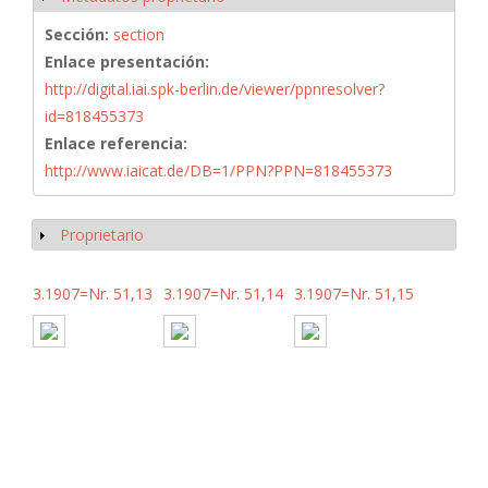
Sección:
section
Enlace presentación:
http://digital.iai.spk-berlin.de/viewer/ppnresolver?
id=818455373
Enlace referencia:
http://www.iaicat.de/DB=1/PPN?PPN=818455373
Proprietario
Mostrar
3.1907=Nr. 51,13
3.1907=Nr. 51,14
3.1907=Nr. 51,15