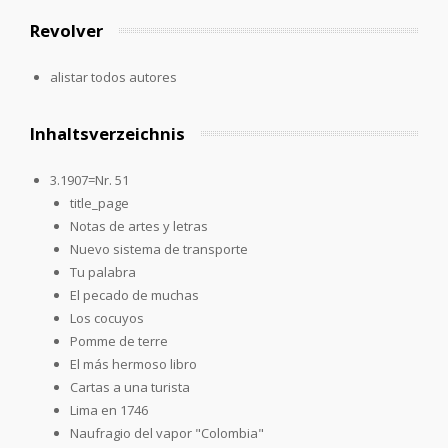
Revolver
alistar todos autores
Inhaltsverzeichnis
3.1907=Nr. 51
title_page
Notas de artes y letras
Nuevo sistema de transporte
Tu palabra
El pecado de muchas
Los cocuyos
Pomme de terre
El más hermoso libro
Cartas a una turista
Lima en 1746
Naufragio del vapor "Colombia"