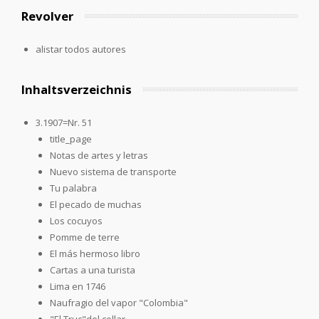
Revolver
alistar todos autores
Inhaltsverzeichnis
3.1907=Nr. 51
title_page
Notas de artes y letras
Nuevo sistema de transporte
Tu palabra
El pecado de muchas
Los cocuyos
Pomme de terre
El más hermoso libro
Cartas a una turista
Lima en 1746
Naufragio del vapor "Colombia"
"El Truc"del collar