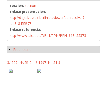
Sección:
section
Enlace presentación:
http://digital.iai.spk-berlin.de/viewer/ppnresolver?
id=818455373
Enlace referencia:
http://www.iaicat.de/DB=1/PPN?PPN=818455373
Proprietario
Mostrar
3.1907=Nr. 51,2
3.1907=Nr. 51,3