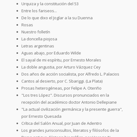
Urquiza y la constitución del 53
Entre los fariseos...
De lo que dixo el Joglar a la su Duenna
Rosas
Nuestro folletín
La doncella piojosa
Letras argentinas
Aguas abajo, por Eduardo Wilde
El sayal de mi espíritu, por Ernesto Morales
La doble angustia, por Arturo Vázquez Cey
Dos años de acción socialista, por Alfredo L. Palacios
Cantos al desierto, por C. Sbariggi. (La Plata)
Prosas heterogéneas, por Felipe A. Oteriño
"Los tres López". Discursos pronunciados en la
recepción del académico doctor Antonio Dellepiane
"La actual civilización germánica y la presente guerra",
por Ernesto Quesada
Crítica del Salón Anual, por Juan de Adentro
Los grandes jurisconsultos, literatos y filósofos de la