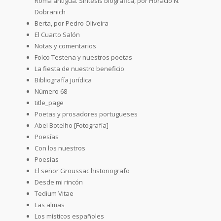
Roma antigua. Síntesis biográfica, por Horacio N.
Dobranich
Berta, por Pedro Oliveira
El Cuarto Salón
Notas y comentarios
Folco Testena y nuestros poetas
La fiesta de nuestro beneficio
Bibliografía jurídica
Número 68
title_page
Poetas y prosadores portugueses
Abel Botelho [Fotografía]
Poesías
Con los nuestros
Poesías
El señor Groussac historiografo
Desde mi rincón
Tedium Vitae
Las almas
Los místicos españoles