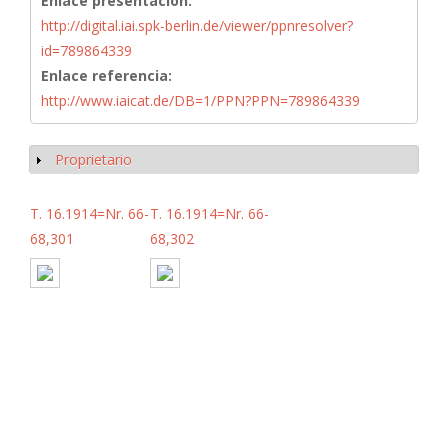
Enlace presentación:
http://digital.iai.spk-berlin.de/viewer/ppnresolver?
id=789864339
Enlace referencia:
http://www.iaicat.de/DB=1/PPN?PPN=789864339
Proprietario
Mostrar
T. 16.1914=Nr. 66-
T. 16.1914=Nr. 66-
68,301
68,302