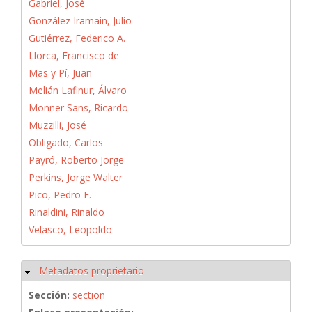
Gabriel, José
González Iramain, Julio
Gutiérrez, Federico A.
Llorca, Francisco de
Mas y Pí, Juan
Melián Lafinur, Álvaro
Monner Sans, Ricardo
Muzzilli, José
Obligado, Carlos
Payró, Roberto Jorge
Perkins, Jorge Walter
Pico, Pedro E.
Rinaldini, Rinaldo
Velasco, Leopoldo
Metadatos proprietario
Ocultar
Sección:
section