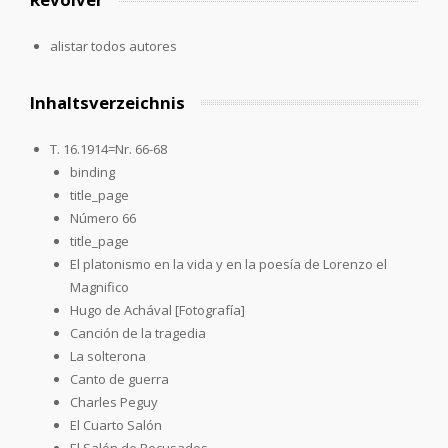
alistar todos autores
Inhaltsverzeichnis
T. 16.1914=Nr. 66-68
binding
title_page
Número 66
title_page
El platonismo en la vida y en la poesía de Lorenzo el
Magnifico
Hugo de Achával [Fotografía]
Canción de la tragedia
La solterona
Canto de guerra
Charles Peguy
El Cuarto Salón
El Salón de Recusados