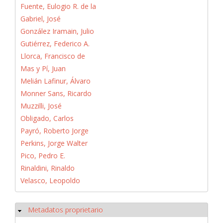
Fuente, Eulogio R. de la
Gabriel, José
González Iramain, Julio
Gutiérrez, Federico A.
Llorca, Francisco de
Mas y Pí, Juan
Melián Lafinur, Álvaro
Monner Sans, Ricardo
Muzzilli, José
Obligado, Carlos
Payró, Roberto Jorge
Perkins, Jorge Walter
Pico, Pedro E.
Rinaldini, Rinaldo
Velasco, Leopoldo
Metadatos proprietario
Ocultar