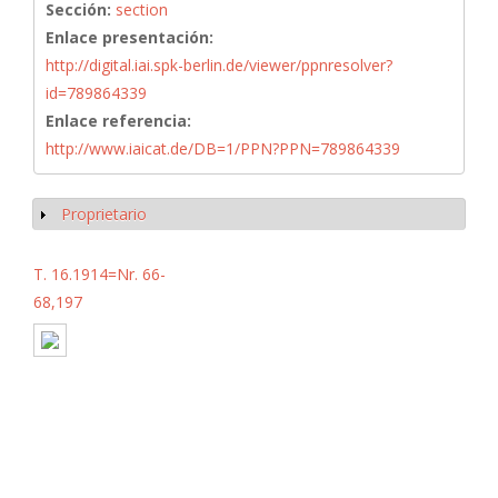
Sección:
section
Enlace presentación:
http://digital.iai.spk-berlin.de/viewer/ppnresolver?
id=789864339
Enlace referencia:
http://www.iaicat.de/DB=1/PPN?PPN=789864339
Proprietario
Mostrar
T. 16.1914=Nr. 66-
68,197