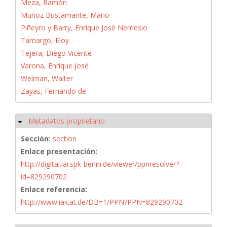
Meza, Ramón
Muñoz Bustamante, Mario
Piñeyro y Barry, Enrique José Nemesio
Tamargo, Eloy
Tejera, Diego Vicente
Varona, Enrique José
Welman, Walter
Zayas, Fernando de
Metadatos proprietario
Ocultar
Sección:
section
Enlace presentación:
http://digital.iai.spk-berlin.de/viewer/ppnresolver?
id=829290702
Enlace referencia:
http://www.iaicat.de/DB=1/PPN?PPN=829290702