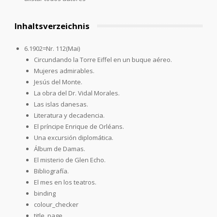
Inhaltsverzeichnis
6.1902=Nr. 112(Mai)
Circundando la Torre Eiffel en un buque aéreo.
Mujeres admirables.
Jesús del Monte.
La obra del Dr. Vidal Morales.
Las islas danesas.
Literatura y decadencia.
El príncipe Enrique de Orléans.
Una excursión diplomática.
Álbum de Damas.
El misterio de Glen Echo.
Bibliografía.
El mes en los teatros.
binding
colour_checker
title_page