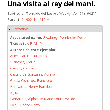
Una visita al rey del maní.
Subtítulo:
[Tomado del Leslie's Weekly, Vol. 94 (1902).]
Parent:
6.1902=Nr. 112(Mai)
Personas
Ocultar
Associated name:
Gwaltney, Pembroke Decatur
Traductor:
E. M., M.
Autores de este ejemplar:
Atiles García, Guillermo
Blanchet, Emilio
Camps, Gabriel
Castillo de González, Aurelia
García Cisneros, Francisco
Hardwicke, Henry Hamilton
K., M.
Lamartine, Alphonse Marie Louis Prat de
Lyle, Eugene Percy