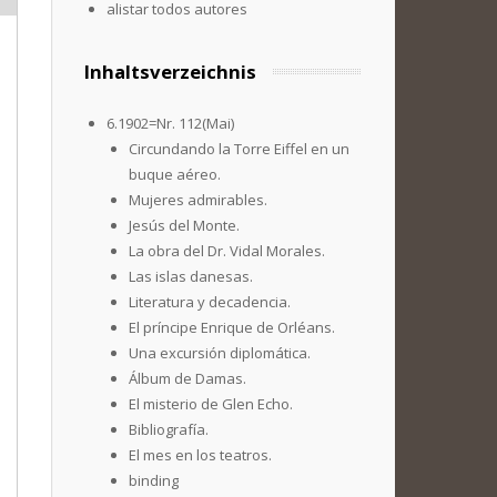
alistar todos autores
Inhaltsverzeichnis
6.1902=Nr. 112(Mai)
Circundando la Torre Eiffel en un
buque aéreo.
Mujeres admirables.
Jesús del Monte.
La obra del Dr. Vidal Morales.
Las islas danesas.
Literatura y decadencia.
El príncipe Enrique de Orléans.
Una excursión diplomática.
Álbum de Damas.
El misterio de Glen Echo.
Bibliografía.
El mes en los teatros.
binding