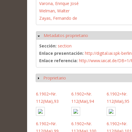
Varona, Enrique José
Welman, Walter
Zayas, Fernando de
Metadatos proprietario
Ocultar
Sección:
section
Enlace presentación:
http://digital.iai.spk-be
Enlace referencia:
http://www.iaicat.de/DB=
Proprietario
Mostrar
6.1902=Nr.
6.1902=Nr.
6.1902=Nr.
112(Mai),93
112(Mai),94
112(Mai),95
6.1902=Nr.
6.1902=Nr.
6.1902=Nr.
112(Mai),99
112(Mai),100
112(Mai),101