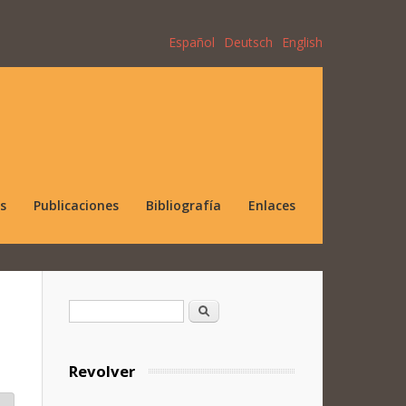
Español
Deutsch
English
s
Publicaciones
Bibliografía
Enlaces
Formulario de búsqueda
Buscar
Revolver