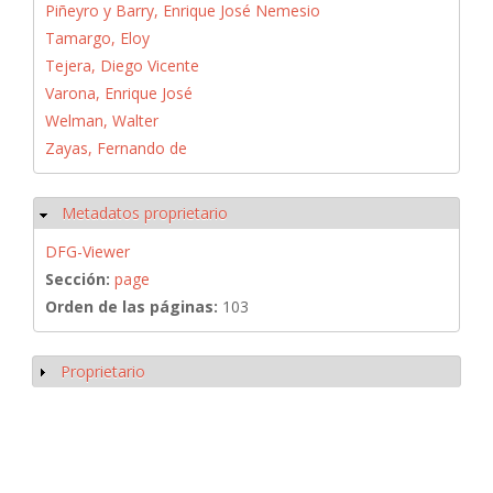
Piñeyro y Barry, Enrique José Nemesio
Tamargo, Eloy
Tejera, Diego Vicente
Varona, Enrique José
Welman, Walter
Zayas, Fernando de
Metadatos proprietario
Ocultar
DFG-Viewer
Sección:
page
Orden de las páginas:
103
Proprietario
Mostrar