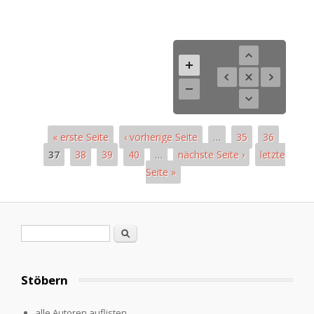
« erste Seite
‹ vorherige Seite
…
35
36
37
38
39
40
…
nächste Seite ›
letzte
Seite »
Seiten
Suchformular
Suche
Stöbern
alle Autoren auflisten