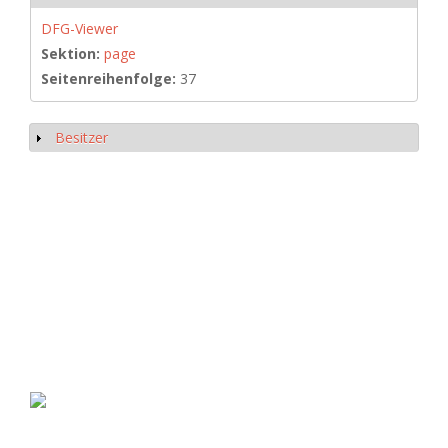
DFG-Viewer
Sektion:
page
Seitenreihenfolge:
37
Besitzer
Anzeigen