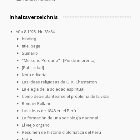
Inhaltsverzeichnis
Año 8.1925=Nr. 83/84
binding
title_page
Sumario
"Mercurio Peruano" - [Pie de imprenta]
[Publicidad]
Nota editorial
Las ideas religiosas de G. K. Chesterton
La elegia de la soledad espiritual
Como debe plantearse el problema de la vida
Romain Rolland
Las ideas de 1848 en el Perú
La formación de una sociología nacional
El viejo organo
Resumen de historia diplomática del Perú
Notas