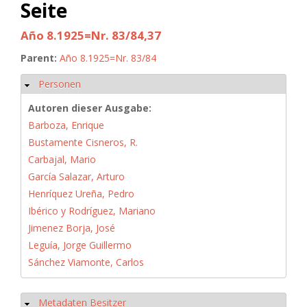
Seite
Año 8.1925=Nr. 83/84,37
Parent:
Año 8.1925=Nr. 83/84
Personen
Ausblenden
Autoren dieser Ausgabe:
Barboza, Enrique
Bustamente Cisneros, R.
Carbajal, Mario
García Salazar, Arturo
Henríquez Ureña, Pedro
Ibérico y Rodríguez, Mariano
Jimenez Borja, José
Leguía, Jorge Guillermo
Sánchez Viamonte, Carlos
Metadaten Besitzer
Ausblenden