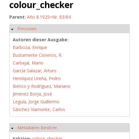
colour_checker
Parent:
Año 8.1925=Nr. 83/84
Personen
Ausblenden
Autoren dieser Ausgabe:
Barboza, Enrique
Bustamente Cisneros, R.
Carbajal, Mario
García Salazar, Arturo
Henríquez Ureña, Pedro
Ibérico y Rodríguez, Mariano
Jimenez Borja, José
Leguía, Jorge Guillermo
Sánchez Viamonte, Carlos
Metadaten Besitzer
Ausblenden
Sektion:
colour_checker