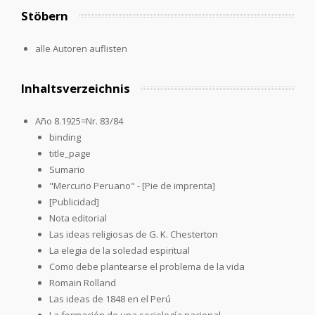
Stöbern
alle Autoren auflisten
Inhaltsverzeichnis
Año 8.1925=Nr. 83/84
binding
title_page
Sumario
"Mercurio Peruano" - [Pie de imprenta]
[Publicidad]
Nota editorial
Las ideas religiosas de G. K. Chesterton
La elegia de la soledad espiritual
Como debe plantearse el problema de la vida
Romain Rolland
Las ideas de 1848 en el Perú
La formación de una sociología nacional