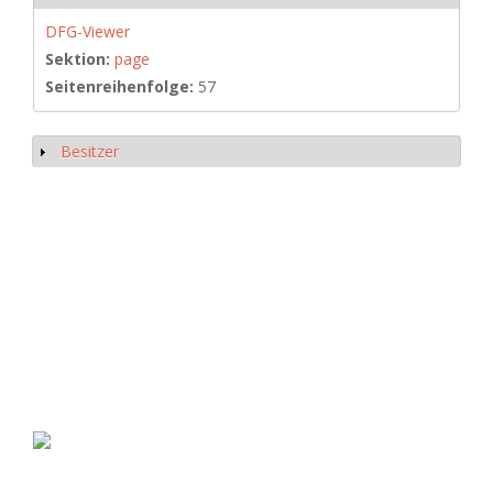
DFG-Viewer
Sektion:
page
Seitenreihenfolge:
57
Besitzer
Anzeigen