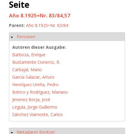
Seite
Año 8.1925=Nr. 83/84,57
Parent:
Año 8.1925=Nr. 83/84
Personen
Ausblenden
Autoren dieser Ausgabe:
Barboza, Enrique
Bustamente Cisneros, R.
Carbajal, Mario
García Salazar, Arturo
Henríquez Ureña, Pedro
Ibérico y Rodríguez, Mariano
Jimenez Borja, José
Leguía, Jorge Guillermo
Sánchez Viamonte, Carlos
Metadaten Besitzer
Ausblenden