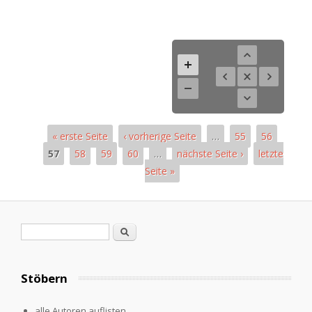
« erste Seite
‹ vorherige Seite
…
55
56
57
58
59
60
…
nächste Seite ›
letzte
Seite »
Seiten
Suchformular
Suche
Stöbern
alle Autoren auflisten