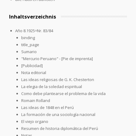
Inhaltsverzeichnis
Año 8.1925=Nr. 83/84
binding
title_page
Sumario
"Mercurio Peruano" - [Pie de imprenta]
[Publicidad]
Nota editorial
Las ideas religiosas de G. K. Chesterton
La elegia de la soledad espiritual
Como debe plantearse el problema de la vida
Romain Rolland
Las ideas de 1848 en el Perú
La formación de una sociología nacional
El viejo organo
Resumen de historia diplomática del Perú
Notas