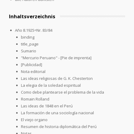
Inhaltsverzeichnis
Año 8.1925=Nr. 83/84
binding
title_page
Sumario
"Mercurio Peruano" - [Pie de imprenta]
[Publicidad]
Nota editorial
Las ideas religiosas de G. K. Chesterton
La elegia de la soledad espiritual
Como debe plantearse el problema de la vida
Romain Rolland
Las ideas de 1848 en el Perú
La formación de una sociología nacional
El viejo organo
Resumen de historia diplomática del Perú
Notas