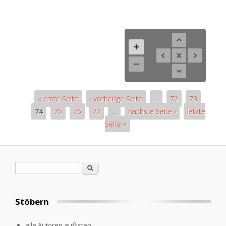
« erste Seite
‹ vorherige Seite
…
72
73
74
75
76
77
…
nächste Seite ›
letzte
Seite »
Seiten
Suchformular
Suche
Stöbern
alle Autoren auflisten