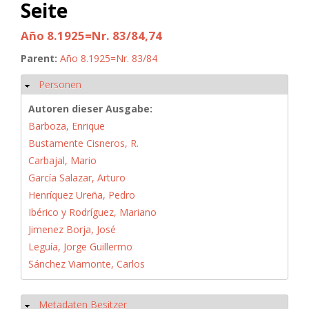
Seite
Año 8.1925=Nr. 83/84,74
Parent:
Año 8.1925=Nr. 83/84
Personen
Ausblenden
Autoren dieser Ausgabe:
Barboza, Enrique
Bustamente Cisneros, R.
Carbajal, Mario
García Salazar, Arturo
Henríquez Ureña, Pedro
Ibérico y Rodríguez, Mariano
Jimenez Borja, José
Leguía, Jorge Guillermo
Sánchez Viamonte, Carlos
Metadaten Besitzer
Ausblenden