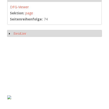
DFG-Viewer
Sektion:
page
Seitenreihenfolge:
74
Besitzer
Anzeigen