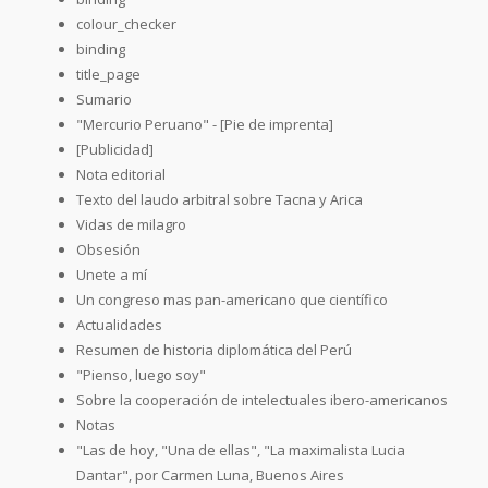
colour_checker
binding
title_page
Sumario
"Mercurio Peruano" - [Pie de imprenta]
[Publicidad]
Nota editorial
Texto del laudo arbitral sobre Tacna y Arica
Vidas de milagro
Obsesión
Unete a mí
Un congreso mas pan-americano que científico
Actualidades
Resumen de historia diplomática del Perú
"Pienso, luego soy"
Sobre la cooperación de intelectuales ibero-americanos
Notas
"Las de hoy, "Una de ellas", "La maximalista Lucia
Dantar", por Carmen Luna, Buenos Aires