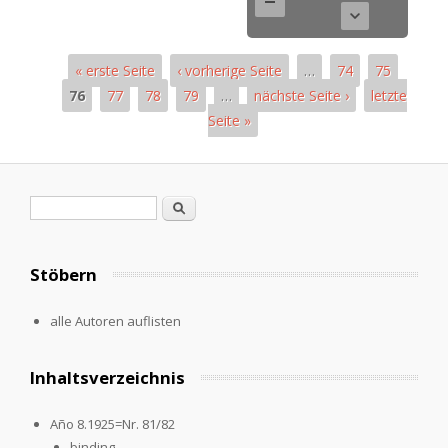
« erste Seite
‹ vorherige Seite
…
74
75
76
77
78
79
…
nächste Seite ›
letzte
Seite »
Seiten
Suchformular
Suche
Stöbern
alle Autoren auflisten
Inhaltsverzeichnis
Año 8.1925=Nr. 81/82
binding