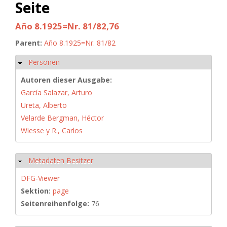
Seite
Año 8.1925=Nr. 81/82,76
Parent:
Año 8.1925=Nr. 81/82
Personen
Ausblenden
Autoren dieser Ausgabe:
García Salazar, Arturo
Ureta, Alberto
Velarde Bergman, Héctor
Wiesse y R., Carlos
Metadaten Besitzer
Ausblenden
DFG-Viewer
Sektion:
page
Seitenreihenfolge:
76