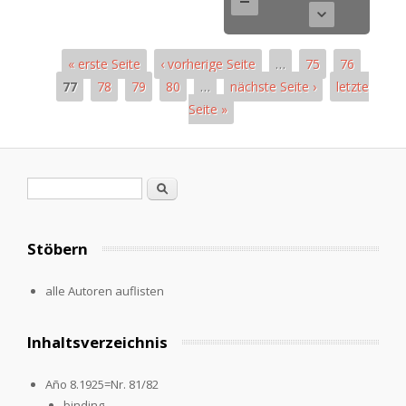
« erste Seite
‹ vorherige Seite
…
75
76
77
78
79
80
…
nächste Seite ›
letzte
Seite »
Seiten
Suchformular
Suche
Stöbern
alle Autoren auflisten
Inhaltsverzeichnis
Año 8.1925=Nr. 81/82
binding