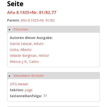
Seite
Año 8.1925=Nr. 81/82,77
Parent:
Año 8.1925=Nr. 81/82
Personen
Ausblenden
Autoren dieser Ausgabe:
García Salazar, Arturo
Ureta, Alberto
Velarde Bergman, Héctor
Wiesse y R., Carlos
Metadaten Besitzer
Ausblenden
DFG-Viewer
Sektion:
page
Seitenreihenfolge:
77