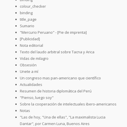
colour_checker
binding
title_page
Sumario
"Mercurio Peruano" - [Pie de imprenta]
[Publicidad]
Nota editorial
Texto del laudo arbitral sobre Tacna y Arica
Vidas de milagro
Obsesión
Unete a mí
Un congreso mas pan-americano que científico
Actualidades
Resumen de historia diplomática del Perú
"Pienso, luego soy"
Sobre la cooperación de intelectuales ibero-americanos
Notas
"Las de hoy, "Una de ellas", "La maximalista Lucia
Dantar", por Carmen Luna, Buenos Aires