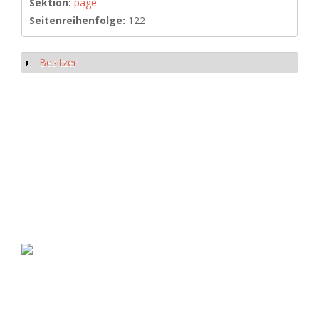
Sektion:
page
Seitenreihenfolge:
122
Besitzer
Anzeigen