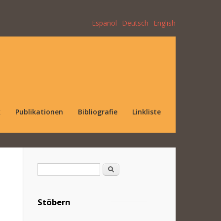
Español
Deutsch
English
k
Publikationen
Bibliografie
Linkliste
Suchformular
Suche
Stöbern