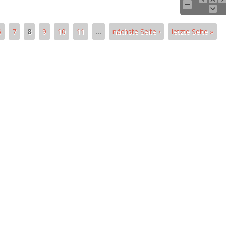
6
7
8
9
10
11
…
nächste Seite ›
letzte Seite »