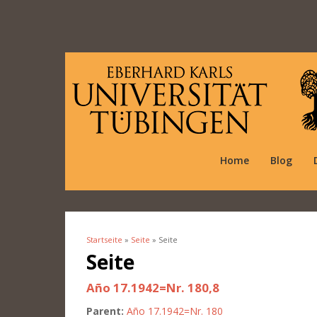
Home
Blog
Startseite
»
Seite
» Seite
Sie sind hier
Seite
Año 17.1942=Nr. 180,8
Parent:
Año 17.1942=Nr. 180