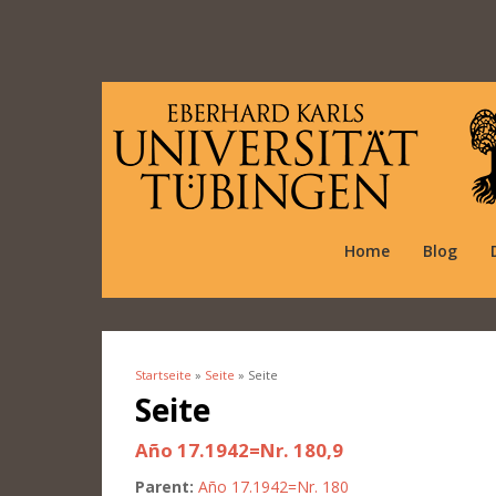
Home
Blog
Startseite
»
Seite
» Seite
Sie sind hier
Seite
Año 17.1942=Nr. 180,9
Parent:
Año 17.1942=Nr. 180