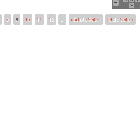
8
9
10
11
12
…
nächste Seite ›
letzte Seite »