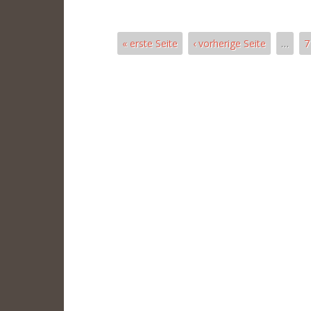
« erste Seite
‹ vorherige Seite
…
7
Seiten