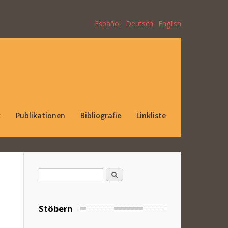
Español
Deutsch
English
k
Publikationen
Bibliografie
Linkliste
Suchformular
Suche
Stöbern