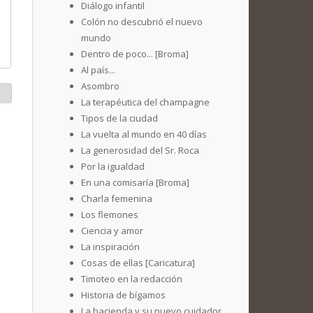
Diálogo infantil
Colón no descubrió el nuevo
mundo
Dentro de poco... [Broma]
Al país...
Asombro
La terapéutica del champagne
Tipos de la ciudad
La vuelta al mundo en 40 días
La generosidad del Sr. Roca
Por la igualdad
En una comisaría [Broma]
Charla femenina
Los flemones
Ciencia y amor
La inspiración
Cosas de ellas [Caricatura]
Timoteo en la redacción
Historia de bígamos
La hacienda y su nuevo cuidador