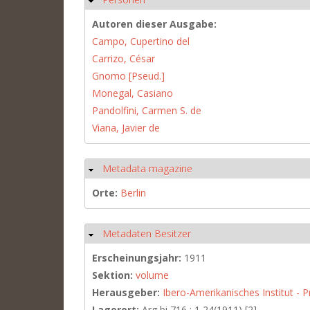
Autoren dieser Ausgabe:
Campo, Cupertino del
Carrizo, César
Gnomo [Pseud.]
Monegal, Casiano
Pandolfini, Carmen S. de
Viana, Javier de
Metadata magazine
Ausblenden
Orte:
Berlin
Metadaten Besitzer
Ausblenden
Erscheinungsjahr:
1911
Sektion:
volume
Herausgeber:
Ibero-Amerikanisches Institut - P
Lagerort:
Arg bi 716 : 1,24(1911) [2]