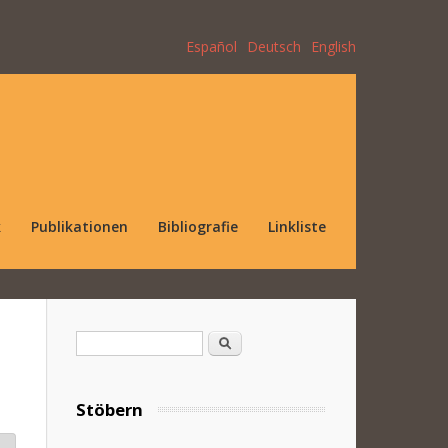
Español
Deutsch
English
k
Publikationen
Bibliografie
Linkliste
Suchformular
Suche
Stöbern