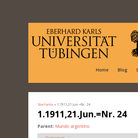
Home
Blog
Startseite
» 1.1911,21.Jun.=Nr. 24
Sie sind hier
1.1911,21.Jun.=Nr. 24
Parent:
Mundo argentino
Personen
Ausblenden