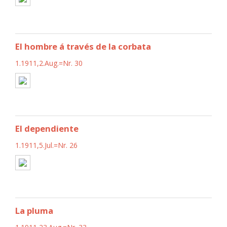
El hombre á través de la corbata
1.1911,2.Aug.=Nr. 30
El dependiente
1.1911,5.Jul.=Nr. 26
La pluma