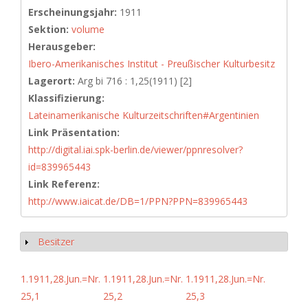
Erscheinungsjahr:
1911
Sektion:
volume
Herausgeber:
Ibero-Amerikanisches Institut - Preußischer Kulturbesitz
Lagerort:
Arg bi 716 : 1,25(1911) [2]
Klassifizierung:
Lateinamerikanische Kulturzeitschriften#Argentinien
Link Präsentation:
http://digital.iai.spk-berlin.de/viewer/ppnresolver?
id=839965443
Link Referenz:
http://www.iaicat.de/DB=1/PPN?PPN=839965443
Besitzer
Anzeigen
1.1911,28.Jun.=Nr.
1.1911,28.Jun.=Nr.
1.1911,28.Jun.=Nr.
25,1
25,2
25,3