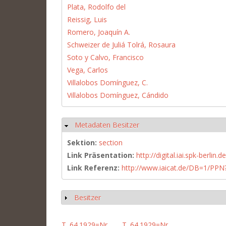
Plata, Rodolfo del
Reissig, Luis
Romero, Joaquín A.
Schweizer de Juliá Tolrá, Rosaura
Soto y Calvo, Francisco
Vega, Carlos
Villalobos Domínguez, C.
Villalobos Domínguez, Cándido
Metadaten Besitzer
Ausblenden
Sektion:
section
Link Präsentation:
http://digital.iai.spk-berli
Link Referenz:
http://www.iaicat.de/DB=1/P
Besitzer
Anzeigen
T. 64.1929=Nr.
T. 64.1929=Nr.