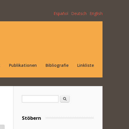
Español
Deutsch
English
k
Publikationen
Bibliografie
Linkliste
Suchformular
Suche
Stöbern