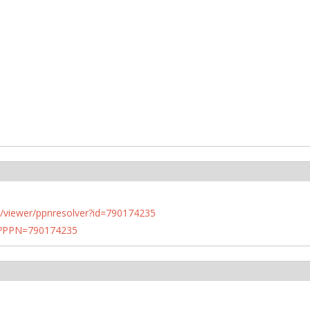
n.de/viewer/ppnresolver?id=790174235
PN?PPN=790174235