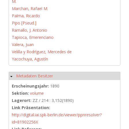
M.
Marchan, Rafael M.
Palma, Ricardo
Pipo [Pseud.]
Ramallo, J. Antonio
Tapioca, Emerenciano
Valera, Juan
Velilla y Rodríguez, Mercedes de
Yacochuya, Agustín
Metadaten Besitzer
Ausblenden
Erscheinungsjahr:
1890
Sektion:
volume
Lagerort:
ZZ / 214 : 3,152(1890)
Link Präsentation:
http://digital.iai.spk-berlin.de/viewer/ppnresolver?
id=81902256X