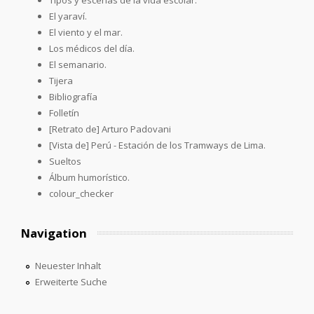
El yaraví.
El viento y el mar.
Los médicos del día.
El semanario.
Tijera
Bibliografía
Folletín
[Retrato de] Arturo Padovani
[Vista de] Perú - Estación de los Tramways de Lima.
Sueltos
Álbum humorístico.
colour_checker
Navigation
Neuester Inhalt
Erweiterte Suche