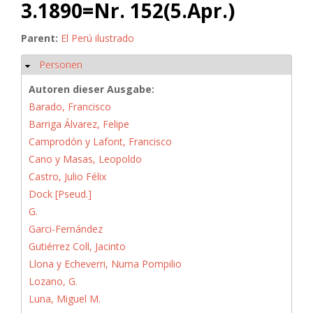
3.1890=Nr. 152(5.Apr.)
Parent:
El Perú ilustrado
Personen
Ausblenden
Autoren dieser Ausgabe:
Barado, Francisco
Barriga Álvarez, Felipe
Camprodón y Lafont, Francisco
Cano y Masas, Leopoldo
Castro, Julio Félix
Dock [Pseud.]
G.
Garci-Fernández
Gutiérrez Coll, Jacinto
Llona y Echeverri, Numa Pompilio
Lozano, G.
Luna, Miguel M.