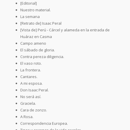
[Editorial]
Nuestro material.
La semana
[Retrato de] Isaac Peral
[Vista de] Perú - Cárcel y alameda en la entrada de
Huáraz en Casma
Campo ameno
El sábado de gloria.
Contra pereza diligencia.
El vaso roto.
La frontera.
Cantares.
A mi esposa.
Don Isaac Peral.
No será así.
Graciela.
Cara de zonzo.
A Rosa.
Correspondencia Europea.
Tipos y escenas de la vida escolar.