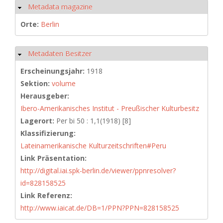
Metadata magazine
Ausblenden
Orte:
Berlin
Metadaten Besitzer
Ausblenden
Erscheinungsjahr:
1918
Sektion:
volume
Herausgeber:
Ibero-Amerikanisches Institut - Preußischer Kulturbesitz
Lagerort:
Per bi 50 : 1,1(1918) [8]
Klassifizierung:
Lateinamerikanische Kulturzeitschriften#Peru
Link Präsentation:
http://digital.iai.spk-berlin.de/viewer/ppnresolver?
id=828158525
Link Referenz:
http://www.iaicat.de/DB=1/PPN?PPN=828158525