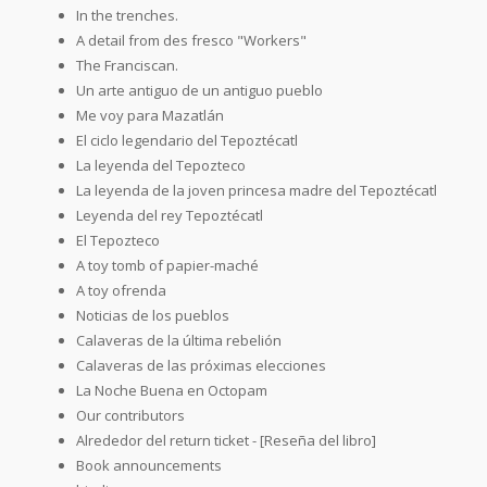
In the trenches.
A detail from des fresco "Workers"
The Franciscan.
Un arte antiguo de un antiguo pueblo
Me voy para Mazatlán
El ciclo legendario del Tepoztécatl
La leyenda del Tepozteco
La leyenda de la joven princesa madre del Tepoztécatl
Leyenda del rey Tepoztécatl
El Tepozteco
A toy tomb of papier-maché
A toy ofrenda
Noticias de los pueblos
Calaveras de la última rebelión
Calaveras de las próximas elecciones
La Noche Buena en Octopam
Our contributors
Alrededor del return ticket - [Reseña del libro]
Book announcements