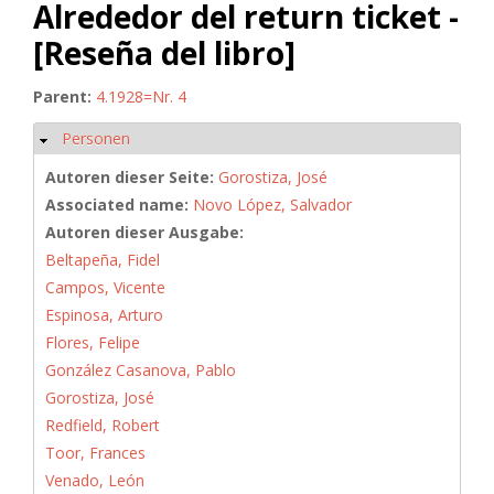
Alrededor del return ticket -
[Reseña del libro]
Parent:
4.1928=Nr. 4
Personen
Ausblenden
Autoren dieser Seite:
Gorostiza, José
Associated name:
Novo López, Salvador
Autoren dieser Ausgabe:
Beltapeña, Fidel
Campos, Vicente
Espinosa, Arturo
Flores, Felipe
González Casanova, Pablo
Gorostiza, José
Redfield, Robert
Toor, Frances
Venado, León