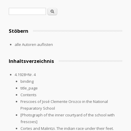
Suchformular
Suche
Stöbern
alle Autoren auflisten
Inhaltsverzeichnis
4.1928=Nr. 4
binding
title_page
Contents
Frescoes of José Clemente Orozco in the National
Preparatory School
[Photograph of the inner courtyard of the school with
frescoes]
Cortes and Malintzi. The indian race under their feet.