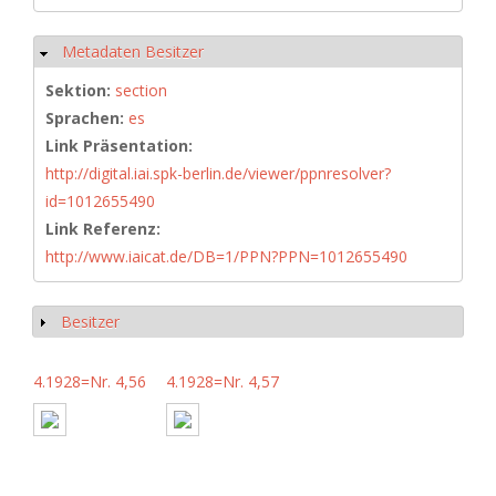
Metadaten Besitzer
Ausblenden
Sektion:
section
Sprachen:
es
Link Präsentation:
http://digital.iai.spk-berlin.de/viewer/ppnresolver?
id=1012655490
Link Referenz:
http://www.iaicat.de/DB=1/PPN?PPN=1012655490
Besitzer
Anzeigen
4.1928=Nr. 4,56
4.1928=Nr. 4,57