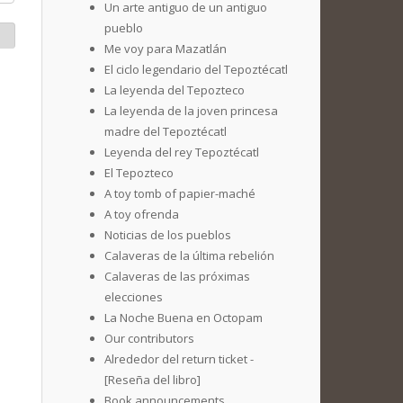
Un arte antiguo de un antiguo
pueblo
Me voy para Mazatlán
El ciclo legendario del Tepoztécatl
La leyenda del Tepozteco
La leyenda de la joven princesa
madre del Tepoztécatl
Leyenda del rey Tepoztécatl
El Tepozteco
A toy tomb of papier-maché
A toy ofrenda
Noticias de los pueblos
Calaveras de la última rebelión
Calaveras de las próximas
elecciones
La Noche Buena en Octopam
Our contributors
Alrededor del return ticket -
[Reseña del libro]
Book announcements