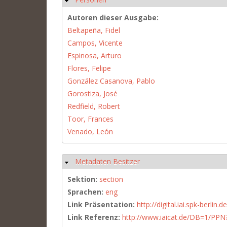
Autoren dieser Ausgabe:
Beltapeña, Fidel
Campos, Vicente
Espinosa, Arturo
Flores, Felipe
González Casanova, Pablo
Gorostiza, José
Redfield, Robert
Toor, Frances
Venado, León
Metadaten Besitzer
Ausblenden
Sektion:
section
Sprachen:
eng
Link Präsentation:
http://digital.iai.spk-berli
Link Referenz:
http://www.iaicat.de/DB=1/P