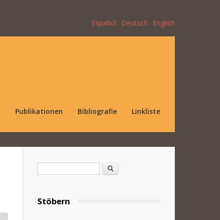
Español
Deutsch
English
k
Publikationen
Bibliografie
Linkliste
Suchformular
Suche
Stöbern