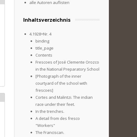
alle Autoren auflisten
Inhaltsverzeichnis
4.1928=Nr. 4
binding
title_page
Contents
Frescoes of José Clemente Orozco
in the National Preparatory School
[Photograph of the inner
courtyard of the school with
frescoes]
Cortes and Malintzi. The indian
race under their feet.
In the trenches.
A detail from des fresco
"Workers"
The Franciscan.