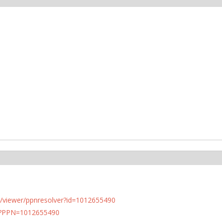
n.de/viewer/ppnresolver?id=1012655490
PN?PPN=1012655490