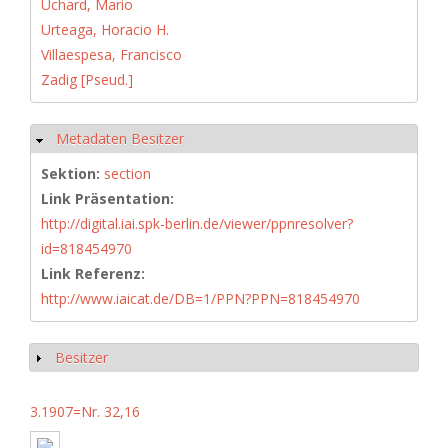
Uchard, Mario
Urteaga, Horacio H.
Villaespesa, Francisco
Zadig [Pseud.]
Metadaten Besitzer
Ausblenden
Sektion:
section
Link Präsentation:
http://digital.iai.spk-berlin.de/viewer/ppnresolver?
id=818454970
Link Referenz:
http://www.iaicat.de/DB=1/PPN?PPN=818454970
Besitzer
Anzeigen
3.1907=Nr. 32,16