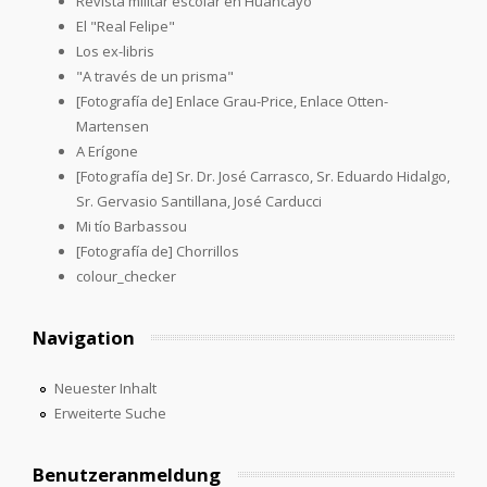
Revista militar escolar en Huancayo
El "Real Felipe"
Los ex-libris
"A través de un prisma"
[Fotografía de] Enlace Grau-Price, Enlace Otten-
Martensen
A Erígone
[Fotografía de] Sr. Dr. José Carrasco, Sr. Eduardo Hidalgo,
Sr. Gervasio Santillana, José Carducci
Mi tío Barbassou
[Fotografía de] Chorrillos
colour_checker
Navigation
Neuester Inhalt
Erweiterte Suche
Benutzeranmeldung