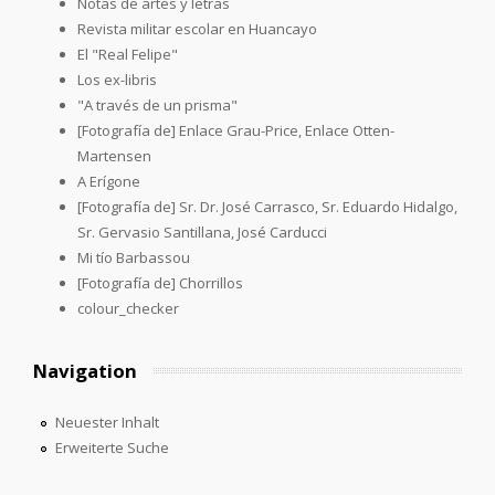
Notas de artes y letras
Revista militar escolar en Huancayo
El "Real Felipe"
Los ex-libris
"A través de un prisma"
[Fotografía de] Enlace Grau-Price, Enlace Otten-
Martensen
A Erígone
[Fotografía de] Sr. Dr. José Carrasco, Sr. Eduardo Hidalgo,
Sr. Gervasio Santillana, José Carducci
Mi tío Barbassou
[Fotografía de] Chorrillos
colour_checker
Navigation
Neuester Inhalt
Erweiterte Suche