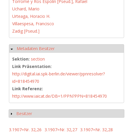
Torromé y Ros Espolín [Pseud.], Rafael
Uchard, Mario
Urteaga, Horacio H.
Villaespesa, Francisco
Zadig [Pseud.]
Metadaten Besitzer
Ausblenden
Sektion:
section
Link Präsentation:
http://digital.iai.spk-berlin.de/viewer/ppnresolver?
id=818454970
Link Referenz:
http://www.iaicat.de/DB=1/PPN?PPN=818454970
Besitzer
Anzeigen
3.1907=Nr. 32,26
3.1907=Nr. 32,27
3.1907=Nr. 32,28