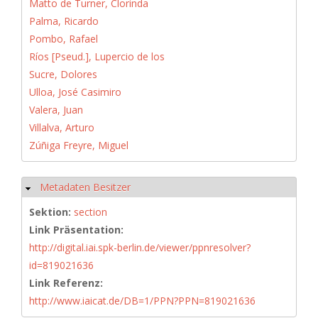
Matto de Turner, Clorinda
Palma, Ricardo
Pombo, Rafael
Ríos [Pseud.], Lupercio de los
Sucre, Dolores
Ulloa, José Casimiro
Valera, Juan
Villalva, Arturo
Zúñiga Freyre, Miguel
Metadaten Besitzer
Ausblenden
Sektion:
section
Link Präsentation:
http://digital.iai.spk-berlin.de/viewer/ppnresolver?
id=819021636
Link Referenz:
http://www.iaicat.de/DB=1/PPN?PPN=819021636