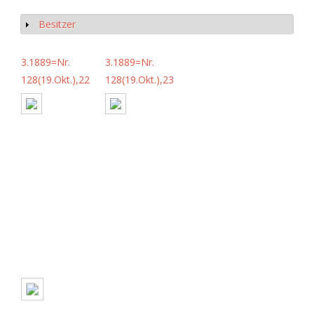
Besitzer
Anzeigen
3.1889=Nr.
3.1889=Nr.
128(19.Okt.),22
128(19.Okt.),23