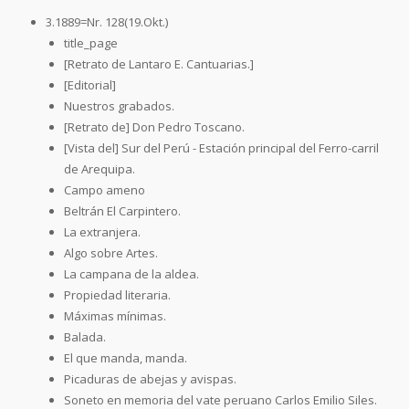
3.1889=Nr. 128(19.Okt.)
title_page
[Retrato de Lantaro E. Cantuarias.]
[Editorial]
Nuestros grabados.
[Retrato de] Don Pedro Toscano.
[Vista del] Sur del Perú - Estación principal del Ferro-carril
de Arequipa.
Campo ameno
Beltrán El Carpintero.
La extranjera.
Algo sobre Artes.
La campana de la aldea.
Propiedad literaria.
Máximas mínimas.
Balada.
El que manda, manda.
Picaduras de abejas y avispas.
Soneto en memoria del vate peruano Carlos Emilio Siles.