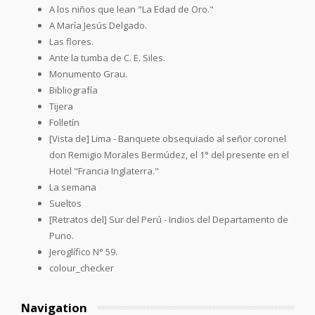
A los niños que lean "La Edad de Oro."
A María Jesús Delgado.
Las flores.
Ante la tumba de C. E. Siles.
Monumento Grau.
Bibliografía
Tijera
Folletín
[Vista de] Lima - Banquete obsequiado al señor coronel
don Remigio Morales Bermúdez, el 1° del presente en el
Hotel "Francia Inglaterra."
La semana
Sueltos
[Retratos del] Sur del Perú - Indios del Departamento de
Puno.
Jeroglífico N° 59.
colour_checker
Navigation