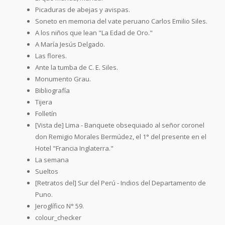
Picaduras de abejas y avispas.
Soneto en memoria del vate peruano Carlos Emilio Siles.
A los niños que lean "La Edad de Oro."
A María Jesús Delgado.
Las flores.
Ante la tumba de C. E. Siles.
Monumento Grau.
Bibliografía
Tijera
Folletín
[Vista de] Lima - Banquete obsequiado al señor coronel
don Remigio Morales Bermúdez, el 1° del presente en el
Hotel "Francia Inglaterra."
La semana
Sueltos
[Retratos del] Sur del Perú - Indios del Departamento de
Puno.
Jeroglífico N° 59.
colour_checker