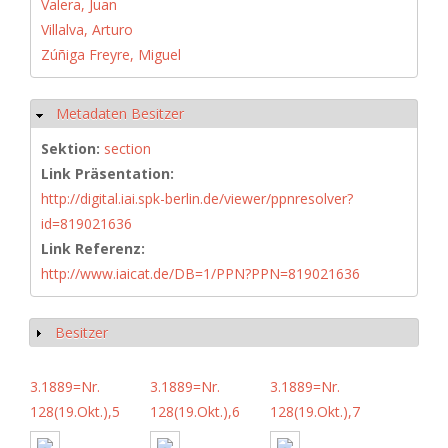
Valera, Juan
Villalva, Arturo
Zúñiga Freyre, Miguel
Metadaten Besitzer
Ausblenden
Sektion:
section
Link Präsentation:
http://digital.iai.spk-berlin.de/viewer/ppnresolver?
id=819021636
Link Referenz:
http://www.iaicat.de/DB=1/PPN?PPN=819021636
Besitzer
Anzeigen
3.1889=Nr.
3.1889=Nr.
3.1889=Nr.
128(19.Okt.),5
128(19.Okt.),6
128(19.Okt.),7