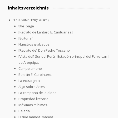
Inhaltsverzeichnis
3.1889=Nr. 128(19.Okt.)
title_page
[Retrato de Lantaro E. Cantuarias.]
[Editorial]
Nuestros grabados.
[Retrato de] Don Pedro Toscano.
[Vista del] Sur del Perú - Estación principal del Ferro-carril
de Arequipa.
Campo ameno
Beltrán El Carpintero.
La extranjera.
Algo sobre Artes.
La campana de la aldea.
Propiedad literaria.
Máximas mínimas.
Balada.
El que manda, manda.