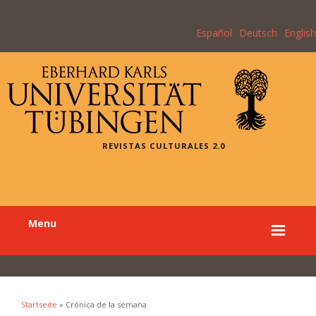
Español
Deutsch
English
REVISTAS CULTURALES 2.0
Menu
Startseite
» Crónica de la semana
Sie sind hier