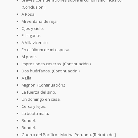
(Conclusión.)
A Rosa.
Mi ventana de reja.
Ojos y cielo.
El litigante.
A Villavicencio.
En el álbum de mi esposa.
Al partir.
Impresiones caseras. (Continuación.)
Dos huérfanos. (Continuación.)
A Ella.
Mignon. (Continuación.)
La fuerza del sino.
Un domingo en casa.
Cerca y lejos.
La beata mala.
Rondel.
Rondel.
Guerra del Pacífico - Marina Peruana. [Retrato del]