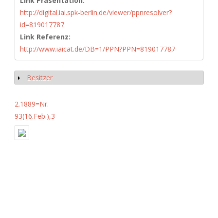
Link Präsentation:
http://digital.iai.spk-berlin.de/viewer/ppnresolver?
id=819017787
Link Referenz:
http://www.iaicat.de/DB=1/PPN?PPN=819017787
Besitzer
Anzeigen
2.1889=Nr.
93(16.Feb.),3