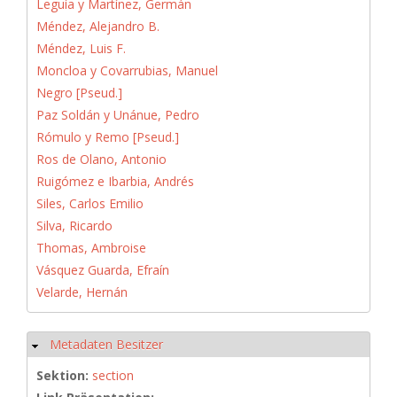
Leguía y Martínez, Germán
Méndez, Alejandro B.
Méndez, Luis F.
Moncloa y Covarrubias, Manuel
Negro [Pseud.]
Paz Soldán y Unánue, Pedro
Rómulo y Remo [Pseud.]
Ros de Olano, Antonio
Ruigómez e Ibarbia, Andrés
Siles, Carlos Emilio
Silva, Ricardo
Thomas, Ambroise
Vásquez Guarda, Efraín
Velarde, Hernán
Metadaten Besitzer
Ausblenden
Sektion:
section