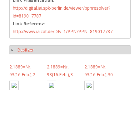
Link Präsentation:
http://digital.iai.spk-berlin.de/viewer/ppnresolver?
id=819017787
Link Referenz:
http://www.iaicat.de/DB=1/PPN?PPN=819017787
Besitzer
Anzeigen
2.1889=Nr.
2.1889=Nr.
2.1889=Nr.
93(16.Feb.),2
93(16.Feb.),3
93(16.Feb.),30