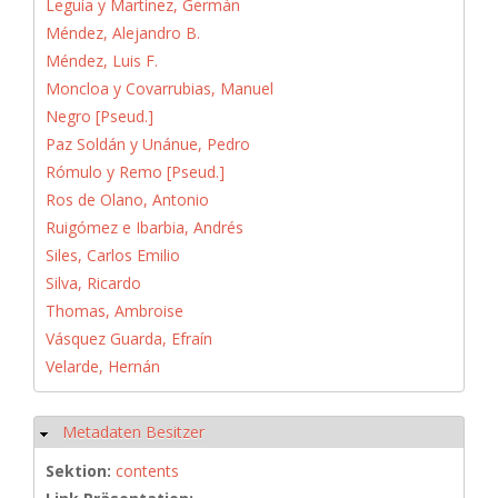
Leguía y Martínez, Germán
Méndez, Alejandro B.
Méndez, Luis F.
Moncloa y Covarrubias, Manuel
Negro [Pseud.]
Paz Soldán y Unánue, Pedro
Rómulo y Remo [Pseud.]
Ros de Olano, Antonio
Ruigómez e Ibarbia, Andrés
Siles, Carlos Emilio
Silva, Ricardo
Thomas, Ambroise
Vásquez Guarda, Efraín
Velarde, Hernán
Metadaten Besitzer
Ausblenden
Sektion:
contents