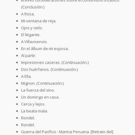
(Conclusión.)
A Rosa.
Mi ventana de reja.
Ojos y cielo.
El litigante.
A Villavicencio.
En el álbum de mi esposa.
Al partir.
Impresiones caseras. (Continuación.)
Dos huérfanos. (Continuación.)
A Ella.
Mignon. (Continuación.)
La fuerza del sino.
Un domingo en casa.
Cerca y lejos.
La beata mala.
Rondel.
Rondel.
Guerra del Pacífico - Marina Peruana. [Retrato del]