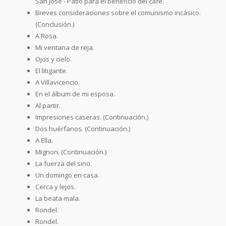
San José - Patio para el beneficio del café.
Breves consideraciones sobre el comunismo incásico.
(Conclusión.)
A Rosa.
Mi ventana de reja.
Ojos y cielo.
El litigante.
A Villavicencio.
En el álbum de mi esposa.
Al partir.
Impresiones caseras. (Continuación.)
Dos huérfanos. (Continuación.)
A Ella.
Mignon. (Continuación.)
La fuerza del sino.
Un domingo en casa.
Cerca y lejos.
La beata mala.
Rondel.
Rondel.