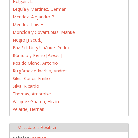
Holguín, L.
Leguía y Martínez, Germán
Méndez, Alejandro B.
Méndez, Luis F.
Moncloa y Covarrubias, Manuel
Negro [Pseud.]
Paz Soldán y Unánue, Pedro
Rómulo y Remo [Pseud.]
Ros de Olano, Antonio
Ruigómez e Ibarbia, Andrés
Siles, Carlos Emilio
Silva, Ricardo
Thomas, Ambroise
Vásquez Guarda, Efraín
Velarde, Hernán
Metadaten Besitzer
Ausblenden