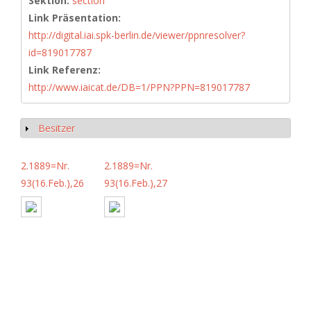
Sektion:
section
Link Präsentation:
http://digital.iai.spk-berlin.de/viewer/ppnresolver?
id=819017787
Link Referenz:
http://www.iaicat.de/DB=1/PPN?PPN=819017787
Besitzer
Anzeigen
2.1889=Nr.
2.1889=Nr.
93(16.Feb.),26
93(16.Feb.),27