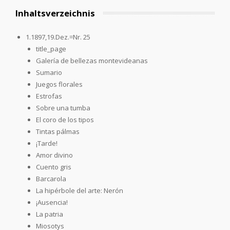
Inhaltsverzeichnis
1.1897,19.Dez.=Nr. 25
title_page
Galería de bellezas montevideanas
Sumario
Juegos florales
Estrofas
Sobre una tumba
El coro de los tipos
Tintas pálmas
¡Tarde!
Amor divino
Cuento gris
Barcarola
La hipérbole del arte: Nerón
¡Ausencia!
La patria
Miosotys