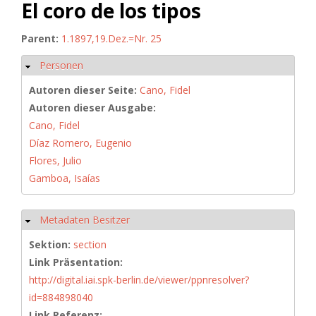
El coro de los tipos
Parent:
1.1897,19.Dez.=Nr. 25
Personen
Ausblenden
Autoren dieser Seite:
Cano, Fidel
Autoren dieser Ausgabe:
Cano, Fidel
Díaz Romero, Eugenio
Flores, Julio
Gamboa, Isaías
Metadaten Besitzer
Ausblenden
Sektion:
section
Link Präsentation:
http://digital.iai.spk-berlin.de/viewer/ppnresolver?
id=884898040
Link Referenz: