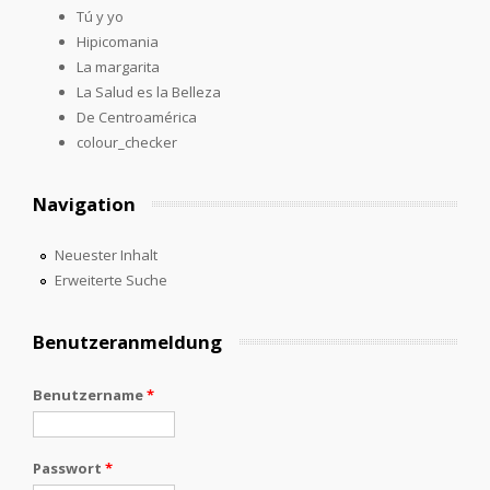
Tú y yo
Hipicomania
La margarita
La Salud es la Belleza
De Centroamérica
colour_checker
Navigation
Neuester Inhalt
Erweiterte Suche
Benutzeranmeldung
Benutzername
*
Passwort
*