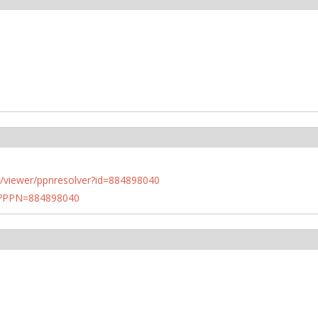
n.de/viewer/ppnresolver?id=884898040
PN?PPN=884898040