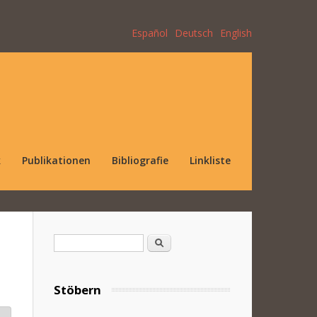
Español
Deutsch
English
k
Publikationen
Bibliografie
Linkliste
Suchformular
Suche
Stöbern