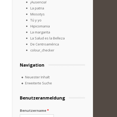
¡Ausencia!
La patria
Miosotys
Tú y yo
Hipicomania
La margarita
La Salud es la Belleza
De Centroamérica
colour_checker
Navigation
Neuester Inhalt
Erweiterte Suche
Benutzeranmeldung
Benutzername
*