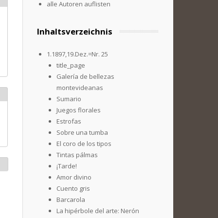
alle Autoren auflisten
Inhaltsverzeichnis
1.1897,19.Dez.=Nr. 25
title_page
Galería de bellezas
montevideanas
Sumario
Juegos florales
Estrofas
Sobre una tumba
El coro de los tipos
Tintas pálmas
¡Tarde!
Amor divino
Cuento gris
Barcarola
La hipérbole del arte: Nerón