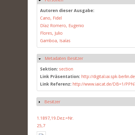
Autoren dieser Ausgabe:
Cano, Fidel
Díaz Romero, Eugenio
Flores, Julio
Gamboa, Isaías
Metadaten Besitzer
Ausblenden
Sektion:
section
Link Präsentation:
http://digital.iai.spk-berli
Link Referenz:
http://www.iaicat.de/DB=1/P
Besitzer
Anzeigen
1.1897,19.Dez.=Nr.
25,7