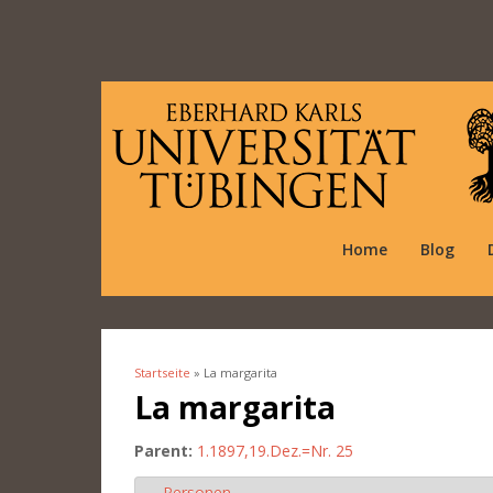
Home
Blog
Startseite
» La margarita
Sie sind hier
La margarita
Parent:
1.1897,19.Dez.=Nr. 25
Personen
Ausblenden