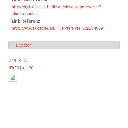
http://digital.iai.spk-berlin.de/viewer/ppnresolver?
id=829274839
Link Referenz:
http://www.iaicat.de/DB=1/PPN?PPN=829274839
Besitzer
Anzeigen
7.1903=Nr.
47(25.Jan.),20