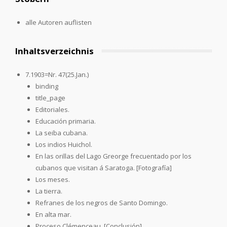
alle Autoren auflisten
Inhaltsverzeichnis
7.1903=Nr. 47(25.Jan.)
binding
title_page
Editoriales.
Educación primaria.
La seiba cubana.
Los indios Huichol.
En las orillas del Lago Greorge frecuentado por los
cubanos que visitan á Saratoga. [Fotografía]
Los meses.
La tierra.
Refranes de los negros de Santo Domingo.
En alta mar.
Proceso Clémenceau. [Conclusión]