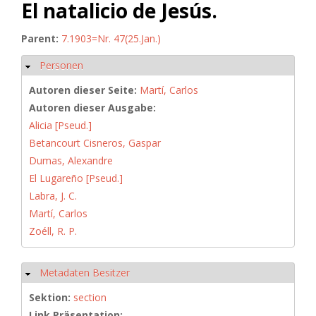
El natalicio de Jesús.
Parent:
7.1903=Nr. 47(25.Jan.)
Personen
Ausblenden
Autoren dieser Seite:
Martí, Carlos
Autoren dieser Ausgabe:
Alicia [Pseud.]
Betancourt Cisneros, Gaspar
Dumas, Alexandre
El Lugareño [Pseud.]
Labra, J. C.
Martí, Carlos
Zoéll, R. P.
Metadaten Besitzer
Ausblenden
Sektion:
section
Link Präsentation: