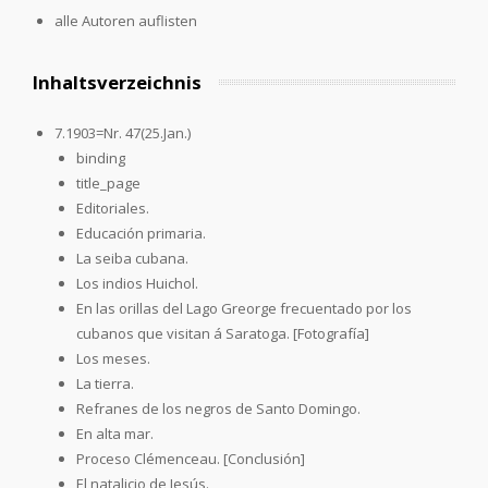
alle Autoren auflisten
Inhaltsverzeichnis
7.1903=Nr. 47(25.Jan.)
binding
title_page
Editoriales.
Educación primaria.
La seiba cubana.
Los indios Huichol.
En las orillas del Lago Greorge frecuentado por los
cubanos que visitan á Saratoga. [Fotografía]
Los meses.
La tierra.
Refranes de los negros de Santo Domingo.
En alta mar.
Proceso Clémenceau. [Conclusión]
El natalicio de Jesús.