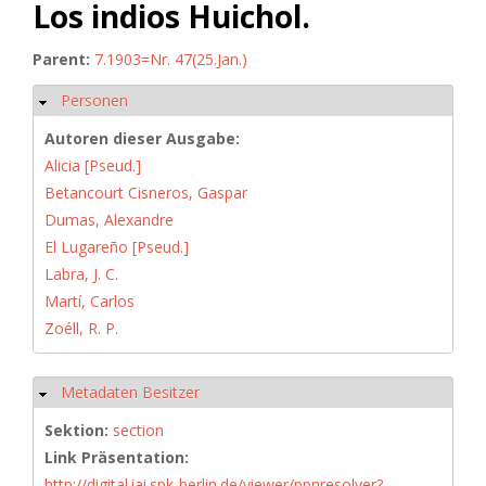
Los indios Huichol.
Parent:
7.1903=Nr. 47(25.Jan.)
Personen
Ausblenden
Autoren dieser Ausgabe:
Alicia [Pseud.]
Betancourt Cisneros, Gaspar
Dumas, Alexandre
El Lugareño [Pseud.]
Labra, J. C.
Martí, Carlos
Zoéll, R. P.
Metadaten Besitzer
Ausblenden
Sektion:
section
Link Präsentation:
http://digital.iai.spk-berlin.de/viewer/ppnresolver?