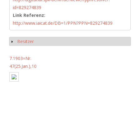
id=829274839
Link Referenz:
http://www.iaicat.de/DB=1/PPN?PPN=829274839
Besitzer
Anzeigen
7.1903=Nr.
47(25.Jan.),10