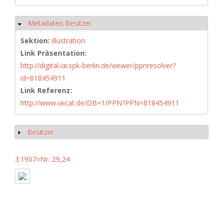
Metadaten Besitzer
Ausblenden
Sektion:
illustration
Link Präsentation:
http://digital.iai.spk-berlin.de/viewer/ppnresolver?
id=818454911
Link Referenz:
http://www.iaicat.de/DB=1/PPN?PPN=818454911
Besitzer
Anzeigen
3.1907=Nr. 29,24